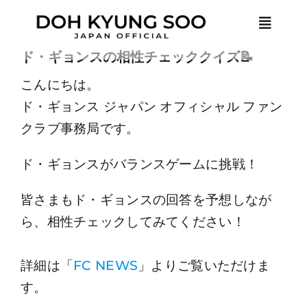
Skip
Toggle
to
Naviga
content
ド・ギョンスの相性チェッククイズ📝
HOME
こんにちは。
ド・ギョンス ジャパン オフィシャル ファン
NEWS
クラブ事務局です。
ド・ギョンスがバランスゲームに挑戦！
PROFILE
皆さまもド・ギョンスの回答を予想しなが
MEMBER ONLY
ら、相性チェックしてみてください！
LOGIN
詳細は「
FC NEWS
」よりご覧いただけま
す。
JOIN