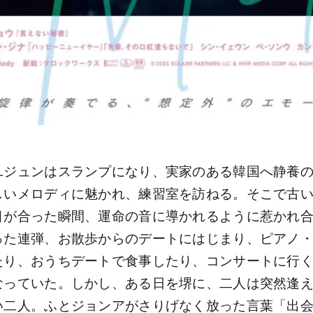
ユジュンはスランプになり、実家のある韓国へ静養
しいメロディに魅かれ、練習室を訪ねる。そこで古い
目が合った瞬間、運命の音に導かれるように惹かれ
った連弾、お散歩からのデートにはじまり、ピアノ・
たり、おうちデートで食事したり、コンサートに行く
なっていた。しかし、ある日を堺に、二人は突然逢え
い二人。ふとジョンアがさりげなく放った言葉「出