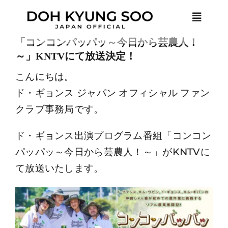
Skip
Toggle
to
Naviga
content
「コンコンパッパッ～今日から芸農人！
～」KNTVにて放送決定！
HOME
こんにちは。
ド・ギョンス ジャパン オフィシャル ファン
NEWS
クラブ事務局です。
PROFILE
ド・ギョンス出演プログラム番組「コンコン
パッパッ～今日から芸農人！～」がKNTVに
MEMBER ONLY
て放送いたします。
LOGIN
JOIN