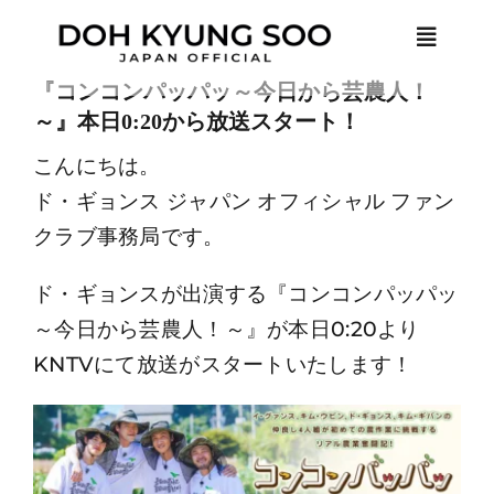
Skip
Toggle
to
Naviga
content
『コンコンパッパッ～今日から芸農人！
～』本日0:20から放送スタート！
HOME
こんにちは。
ド・ギョンス ジャパン オフィシャル ファン
NEWS
クラブ事務局です。
PROFILE
ド・ギョンスが出演する『コンコンパッパッ
～今日から芸農人！～』が本日0:20より
MEMBER ONLY
KNTVにて放送がスタートいたします！
LOGIN
JOIN