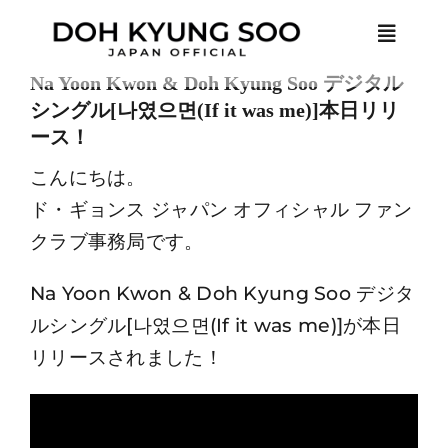
Skip
Toggle
to
Naviga
content
Na Yoon Kwon & Doh Kyung Soo デジタル
シングル[나였으면(If it was me)]本日リリ
HOME
ース！
こんにちは。
NEWS
ド・ギョンス ジャパン オフィシャル ファン
クラブ事務局です。
PROFILE
Na Yoon Kwon & Doh Kyung Soo デジタ
MEMBER ONLY
ルシングル[나였으면(If it was me)]が本日
リリースされました！
LOGIN
JOIN