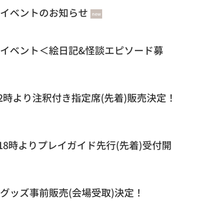
ドレスコードイベントのお知らせ
new
’』ご来場者参加イベント＜絵日記&怪談エピソード募
本日8/3(月)12時より注釈付き指定席(先着)販売決定！
日7/15(水)18時よりプレイガイド先行(先着)受付開
』オフィシャルグッズ事前販売(会場受取)決定！