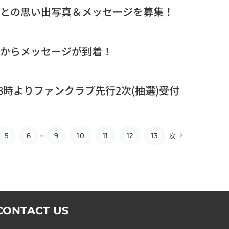
R’』ド・ギョンスとの思い出写真＆メッセージを募集！
ド・ギョンスからメッセージが到着！
日7/3(金)18時よりファンクラブ先行2次(抽選)受付
5
6
···
9
10
11
12
13
次
CONTACT US